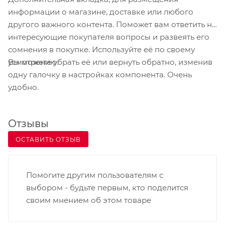
- форматный, межформенный и
информации о магазине, доставке или любого
внутриформенный. Также при необходимости
другого важного контента. Поможет вам ответить на
отчёты можно поэтапно объединять и
интересующие покупателя вопросы и развеять его
формировать статус во время их обработки;
сомнения в покупке. Используйте её по своему
подключаемые отдельно алгоритмы
Вы можете убрать её или вернуть обратно, изменив
усмотрению.
обеспечивают выгрузку данных в любой удобном
одну галочку в настройках компонента. Очень
для дальнейшего использования формате;
удобно.
все документы заверяются электронной
цифровой подписью. Отчётность надёжно
Отзывы
защищена от взлома и кражи за счёт
шифрования и криптографической защиты;
ОСТАВИТЬ ОТЗЫВ
хранение готовых и создание обновлённых
правил пересчёта, а также соотношений для
Помогите другим пользователям с
сверки разных показателей форм;
выбором - будьте первым, кто поделится
оперативное создание отчётов и документации
своим мнением об этом товаре
через использование встроенного конструктора.