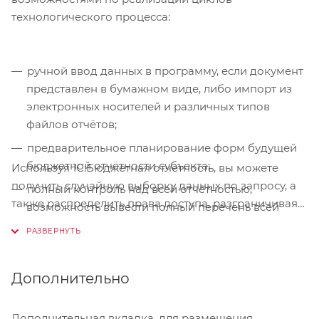
технологического процесса:
ручной ввод данных в программу, если документ
представлен в бумажном виде, либо импорт из
электронных носителей и различных типов
файлов отчётов;
предварительное планирование форм будущей
бюджетной отчётности субъекта;
Используя 1С:Бюджетная отчетность, вы можете
получить случайную выборку данных по запросу, а
полный контроль над всей отчётностью,
также распределить права доступа, разграничивая
возможность вывести полный перечень всей
отдельные группы пользователей.
документации;
хранение актуальных и предыдущих версий
отчётов различных учреждений с возможностью
Дополнительно
отследить их изменения;
тщательный контроль степеней форм отчётности
Дополнительная вкладка, для размещения