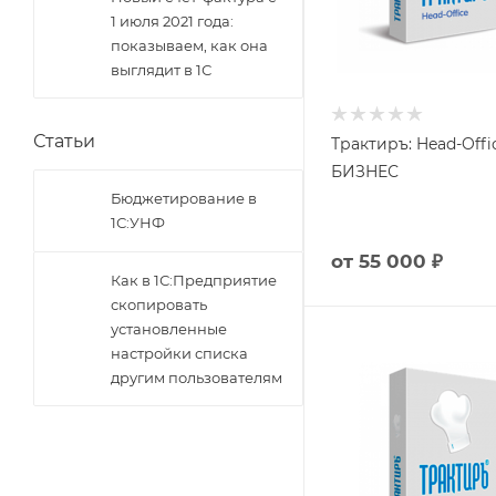
1 июля 2021 года:
показываем, как она
выглядит в 1С
Статьи
Трактиръ: Head-Offic
БИЗНЕС
Бюджетирование в
1С:УНФ
от
55 000 ₽
Как в 1С:Предприятие
скопировать
установленные
настройки списка
другим пользователям