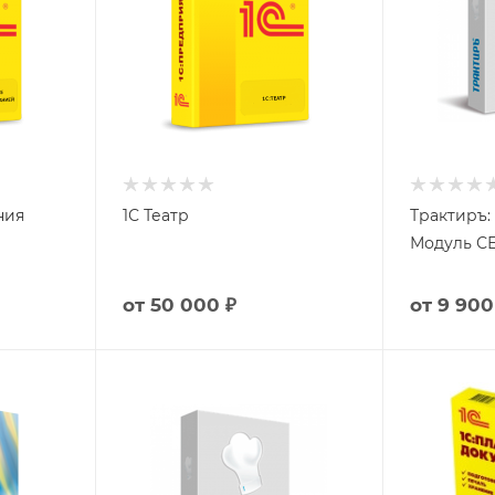
ния
1С Театр
Трактиръ:
Мо
от
50 000 ₽
от
9 900