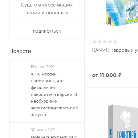
Будьте в курсе наших
акций и новостей
ПОДПИСАТЬСЯ
КАМИН:Кадровый уч
Новости
19 июля 2021
ФНС России
от
11 000 ₽
напомнила, что
фискальные
накопители версии 1.1
необходимо
зарегистрировать до 6
августа
30 июня 2021
Новый счет-фактура с