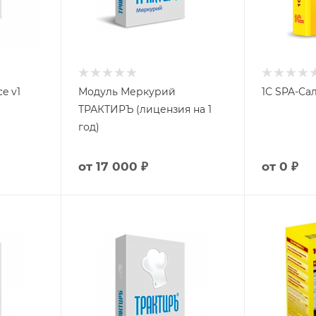
e v1
Модуль Меркурий
1С SPA-Са
ТРАКТИРЪ (лицензия на 1
год)
от
17 000 ₽
от
0 ₽