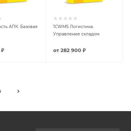
ость АПК. Базовая
1СWMS Логистика.
Управление складом
 ₽
от
282 900 ₽
6