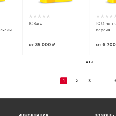
1С Загс
1С Отчетн
озками
версия
от
35 000 ₽
от
6 700
1
2
3
ИНФОРМАЦИЯ
ПОМОЩЬ