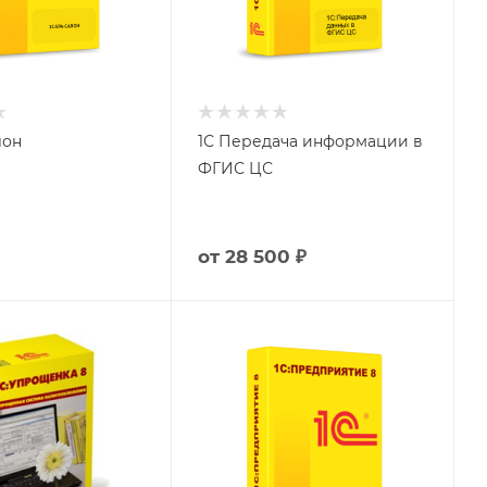
лон
1С Передача информации в
ФГИС ЦС
от
28 500 ₽