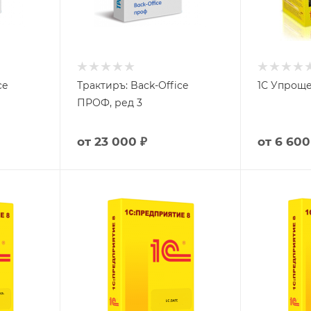
ce
Трактиръ: Back-Office
1С Упрощ
ПРОФ, ред 3
от
23 000 ₽
от
6 600