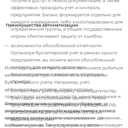
получить доступ к любой документации, а также
эффективно проводить учёт и контроль
предприятия. Баланс формируется отдельно для
каждого учреждения, либо консолидировано для
Преимущества автоматизации
определённой группы, а общие государственные
нормы обеспечивают защиту от ошибок;
возможности обособленной отчётности.
Организуя бухгалтерский учёт в рамках одного
предприятия, вы можете вести обособленный
контроль для каждого источника
Используя данное приложение, вы можете добиться
финансирования с введением отдельных
автоматизации практически во всех разделах
структур;
бухгалтерского учёта. Например, учёт
нефинансовых активов, среди которых
соответствие действующему законодательству.
присутствуют основные средств, нематериальные и
Благодаря использованию единого плана
Финансовые активы проходят с контролем за
непроизведенные активы, разнообразные
бухучёта для государственных учреждений РФ,
денежными документами и средствами в кассе и
материальные запасы. Можно рассчитать размер
вся документация заполняется согласно
кредитных организациях, отслеживая их движение
имущества казны в различных разрезах - от
заданным нормам;
и общее наличие. Также программа автоматизирует
номенклатуры до мест хранения, с учётом