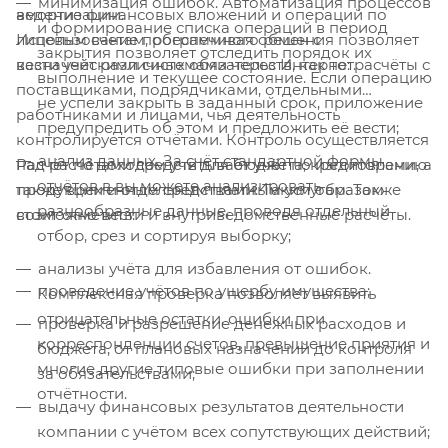
минимизация ошибок. Автоматизация процессов
ведение финансовых вложений и операций по
амортизации.
и формирование списка операций в период
Использование программного решения позволяет
лицевым счетам, обеспечивая обмен с
закрытия позволяет отследить порядок их
вести учёт различных обязательств, как то: расчёты с
казначейскими системами через Интернет.
выполнение и текущее состояние. Если операцию
поставщиками, подрядчиками, отдельными
не успели закрыть в заданный срок, приложение
работниками и лицами, чья деятельность
предупредить об этом и предложить её вести;
контролируется отчётами. Контроль осуществляется
анализ данных. За счёт стандартной формы
Расчёт по доходам учитывает учёт по изготовлению
над расчётами средств для бюджета, кредиторами, а
отчётов в вы можете анализировать
продукции и отдельным платным услугам. Также
также временным средствами. Таким образом
разнообразные данные, проводя отдельный
стоит отметить:
возможно вести и внутриведомственные расчёты.
отбор, срез и сортируя выборку;
анализы учёта для избавления от ошибок.
проведение учётов по ущербу имущества;
Комплексная проверка позволяет выявить
отрицательные остатки, ошибки при
проверка и разрешение денежных расходов и
корреспонденции счетов, превышение приятия и
бюджета, от плановых назначений до контроля
многие другие типовые ошибки при заполнении
за обязательствами;
отчётности.
выдачу финансовых результатов деятельности
компании с учётом всех сопутствующих действий;