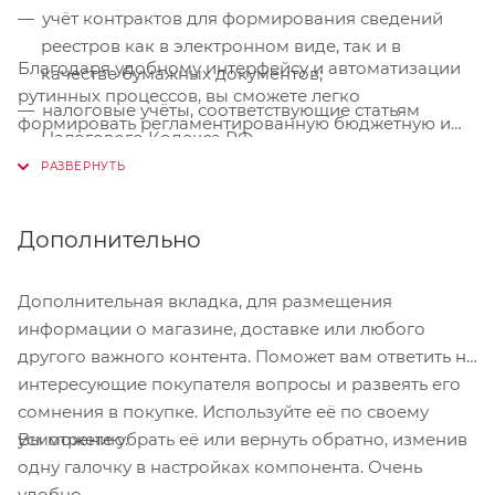
учёт контрактов для формирования сведений
реестров как в электронном виде, так и в
Благодаря удобному интерфейсу и автоматизации
качестве бумажных документов;
рутинных процессов, вы сможете легко
налоговые учёты, соответствующие статьям
формировать регламентированную бюджетную и
Налогового Кодекса РФ.
бухгалтерскую отчётность, а также документы в
ФНС, Росстат и другие контролирующие органы.
Электронные документы позволяют избавиться от
многих устаревших систем и отправлять отчёты
Дополнительно
напрямую в кредитные учреждения, а также
финансовые, налоговые и территориальные органы.
Дополнительная вкладка, для размещения
Встроенные сервисы программы исключают
информации о магазине, доставке или любого
ошибки и постоянно контролируют заполнение
другого важного контента. Поможет вам ответить на
отчётов, регулярно обновляют курс валют до
интересующие покупателя вопросы и развеять его
актуального, имеют актуальные классификаторы, а
сомнения в покупке. Используйте её по своему
также поддерживают работу с кассовыми
Вы можете убрать её или вернуть обратно, изменив
усмотрению.
аппаратами.
одну галочку в настройках компонента. Очень
удобно.