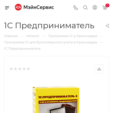
0
1С Предприниматель
—
—
—
Главная
Каталог
Программы 1С в Краснодаре
—
Программы 1С для бухгалтерского учета в Краснодаре
1С Предприниматель