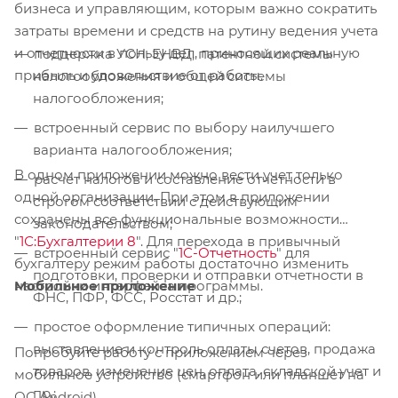
бизнеса и управляющим, которым важно сократить
затраты времени и средств на рутину ведения учета
и отчетности в пользу дел, приносящих реальную
поддержка УСН, ЕНВД, патентной системы
прибыль и удовольствие от работы.
налогообложения и общей системы
налогообложения;
встроенный сервис по выбору наилучшего
варианта налогообложения;
В одном приложении можно вести учет только
расчет налогов и составление отчетности в
одной организации. При этом в приложении
строгом соответствии с действующим
сохранены все функциональные возможности
законодательством;
"
1С:Бухгалтерии 8
". Для перехода в привычный
встроенный сервис "
1С-Отчетность
" для
бухгалтеру режим работы достаточно изменить
подготовки, проверки и отправки отчетности в
Мобильное приложение
настройки интерфейса программы.
ФНС, ПФР, ФСС, Росстат и др.;
простое оформление типичных операций:
выставление и контроль оплаты счетов, продажа
Попробуйте работу с приложением через
товаров, изменение цен, оплата, складской учет и
мобильное устройство (смартфон или планшет на
пр.;
ОС Android).