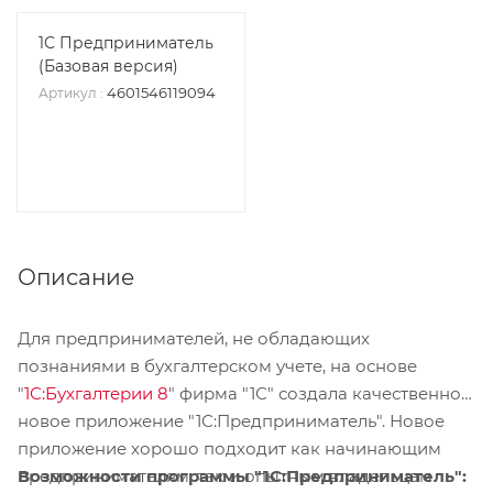
1С Предприниматель
(Базовая версия)
4601546119094
Артикул
:
Описание
Для предпринимателей, не обладающих
познаниями в бухгалтерском учете, на основе
"
1С:Бухгалтерии 8
" фирма "1С" создала качественно
новое приложение "1С:Предприниматель". Новое
приложение хорошо подходит как начинающим
Возможности программы "1С:Предприниматель":
предпринимателям, так и опытным владельцам